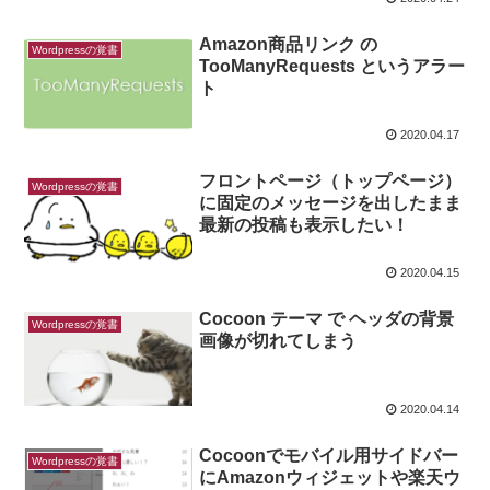
Amazon商品リンク の
Wordpressの覚書
TooManyRequests というアラー
ト
2020.04.17
フロントページ（トップページ）
Wordpressの覚書
に固定のメッセージを出したまま
最新の投稿も表示したい！
2020.04.15
Cocoon テーマ で ヘッダの背景
Wordpressの覚書
画像が切れてしまう
2020.04.14
Cocoonでモバイル用サイドバー
Wordpressの覚書
にAmazonウィジェットや楽天ウ