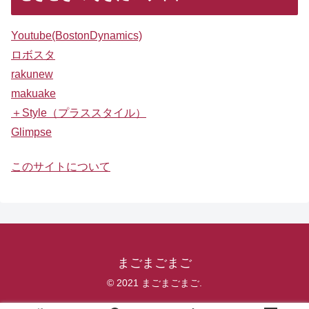
Youtube(BostonDynamics)
ロボスタ
rakunew
makuake
＋Style（プラススタイル）
Glimpse
このサイトについて
まごまごまご
© 2021 まごまごまご.