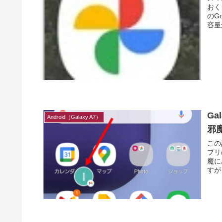
おく
のG
容量
G
Android（Galaxy A7）
邪
この
プリ
魔に感じる
すが