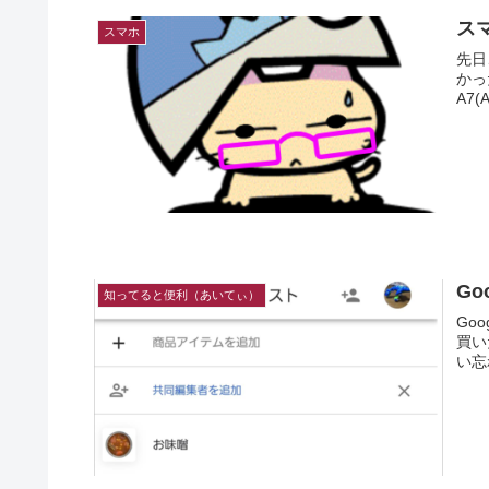
ス
スマホ
先日
かったんです・
A7(A
G
知ってると便利（あいてぃ）
Go
買い