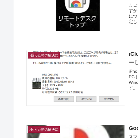
まごまごまご テレワ
すが・・・ 部屋の照明だ
につ
定し
i
♪困った時の解決に
ー
iP
PC
Wi
G
♪困った時の解決に
スマ