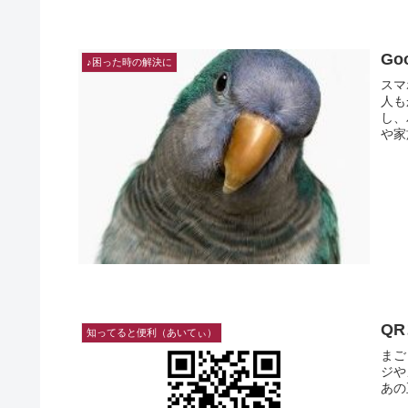
G
♪困った時の解決に
スマ
人もか
し、
や家
Q
知ってると便利（あいてぃ）
まごまごまご QRコー
ジや