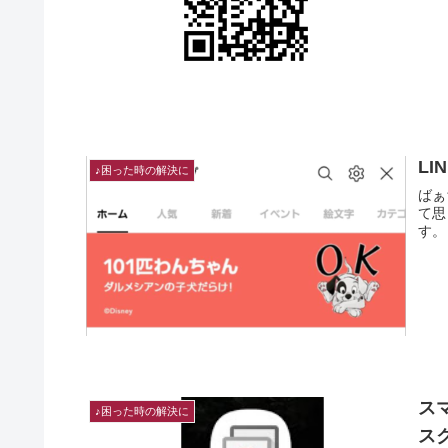
L
♪困った時の解決に
ばぁちゃん（心）
て思って
ス
♪困った時の解決に
ス