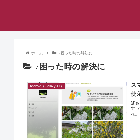
ホーム
♪困った時の解決に
♪困った時の解決に
ス
Android（Galaxy A7）
使
ばぁちゃん 最近、Windo
すっ