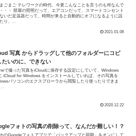
ークの時代、今更こんなことを言うのも何なんで
って、エアコンだって、スマートコンセント
ないだ足温器だって、時間が来ると自動的にオフになるように設
たり、...
2021.01.08
Cloud 写真 からドラッグして他のフォルダーにコピ
したいのに、できない
honeで撮った写真をiCloudに保存する設定にしていて、Windows
 に iCloud for Windows をインストールしていれば、その写真を
ndowsパソコンのエクスプローラから閲覧したり使ったりできま
す。 ...
2020.12.22
oogleフォトの写真の削除って、なんだか難しい！？
ホのGoogleフォトアプリで「バックアップと同期」をオンにして