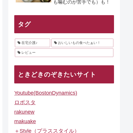
も噛むのが苦手でも）も！
タグ
在宅介護♪
おいしいもの食べたぁい！
レビュー
ときどきのぞきたいサイト
Youtube(BostonDynamics)
ロボスタ
rakunew
makuake
＋Style（プラススタイル）