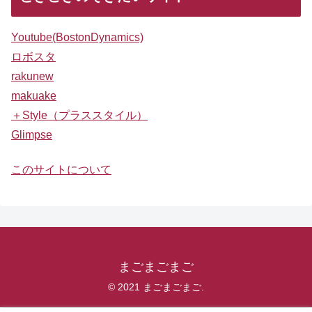
Youtube(BostonDynamics)
ロボスタ
rakunew
makuake
＋Style（プラススタイル）
Glimpse
このサイトについて
まごまごまご
© 2021 まごまごまご.