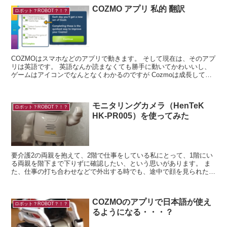
COZMO アプリ 私的 翻訳
ロボット？ROBOT？！？
COZMOはスマホなどのアプリで動きます。 そして現在は、そのアプ
リは英語です。 英語なんか読まなくても勝手に動いてかわいいし、
ゲームはアイコンでなんとなくわかるのですが Cozmoは成長してる
んです。 昨日できなか...
モニタリングカメラ（HenTeK
ロボット？ROBOT？！？
HK-PR005）を使ってみた
要介護2の両親を抱えて、2階で仕事をしている私にとって、1階にい
る両親を階下まで下りずに確認したい、という思いがあります。 ま
た、仕事の打ち合わせなどで外出する時でも、途中で顔を見られたら
どんなに安心でしょう。 介護で頑張ってい...
COZMOのアプリで日本語が使え
ロボット？ROBOT？！？
るようになる・・・？