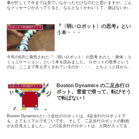
事が忙しくて今までは見ていなかっただけなのだと思いますが、こん
なメッセージが入ってくると、なんとなくかわいくて、遊ばないわけ
にはいかないでしょう！ ...
『〈弱いロボット〉の思考』とい
ロボット？ROBOT？！？
う本・・・
今年の6月に発売された『〈弱いロボット〉の思考 わたし・身体・コ
ミュニケーション』という本を読みました。 ロボットの世界という
のは、ここまで考え尽くされているのか・・・、とちょっと目からう
ろこが落ちた感じがしました。 すごいです...
Boston Dynamics の二足歩行ロ
ロボット？ROBOT？！？
ボット。雪道で滑って、転びそう
で転ばない！
Boston Dynamicsという会社のロボットは、4足歩行のロボットで
も、とてもリアルですごいです。 そして、二足歩行ロボットの動画
がお目見えしました。 この2足歩行のロボットは、人間が入ってるん
じゃないの？（絶対着ぐるみだ...