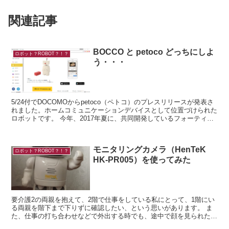
関連記事
BOCCO と petoco どっちにしよ
ロボット？ROBOT？！？
う・・・
5/24付でDOCOMOからpetoco（ペトコ）のプレスリリースが発表さ
れました。ホームコミュニケーションデバイスとして位置づけられた
ロボットです。 今年、2017年夏に、共同開発しているフォーティー
ズより、トライアル販売される予定...
モニタリングカメラ（HenTeK
ロボット？ROBOT？！？
HK-PR005）を使ってみた
要介護2の両親を抱えて、2階で仕事をしている私にとって、1階にい
る両親を階下まで下りずに確認したい、という思いがあります。 ま
た、仕事の打ち合わせなどで外出する時でも、途中で顔を見られたら
どんなに安心でしょう。 介護で頑張ってい...