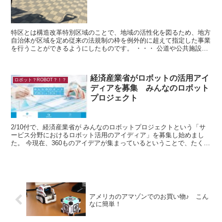
特区とは構造改革特別区域のことで、地域の活性化を図るため、地方
自治体が区域を定め従来の法規制の枠を例外的に超えて指定した事業
を行うことができるようにしたものです。 ・・・ 公道や公共施設を
用いてロボットを用いた実証実験を行えるようにした...
経済産業省がロボットの活用アイ
ロボット？ROBOT？！？
ディアを募集 みんなのロボット
プロジェクト
2/10付で、経済産業省が みんなのロボットプロジェクトという「サ
ービス分野におけるロボット活用のアイディア」を募集し始めまし
た。 今現在、360ものアイデアが集まっているということで、たくさ
んのアイディアを見ているだけで、近未...
アメリカのアマゾンでのお買い物♪ こん
なに簡単！