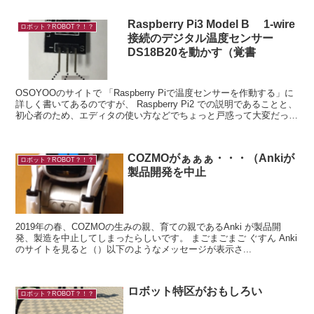
Raspberry Pi3 Model B 1-wire
ロボット？ROBOT？！？
接続のデジタル温度センサー
DS18B20を動かす（覚書
OSOYOOのサイトで 「Raspberry Piで温度センサーを作動する」に
詳しく書いてあるのですが、 Raspberry Pi2 での説明であることと、
初心者のため、エディタの使い方などでちょっと戸惑って大変だった
ので、覚書として残し...
COZMOがぁぁぁ・・・（Ankiが
ロボット？ROBOT？！？
製品開発を中止
2019年の春、COZMOの生みの親、育ての親であるAnki が製品開
発、製造を中止してしまったらしいです。 まごまごまご ぐすん Anki
のサイトを見ると（）以下のようなメッセージが表示さ...
ロボット特区がおもしろい
ロボット？ROBOT？！？