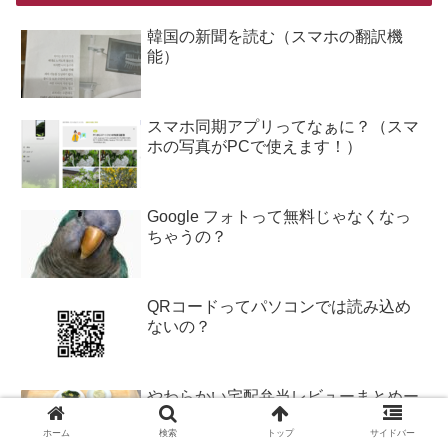
韓国の新聞を読む（スマホの翻訳機
能）
スマホ同期アプリってなぁに？（スマ
ホの写真がPCで使えます！）
Google フォトって無料じゃなくなっ
ちゃうの？
QRコードってパソコンでは読み込め
ないの？
やわらかい宅配弁当レビューまとめー
ーー嚥下機能が低下して（つかえやす
ホーム
検索
トップ
サイドバー
くても噛むのが苦手でも）も！