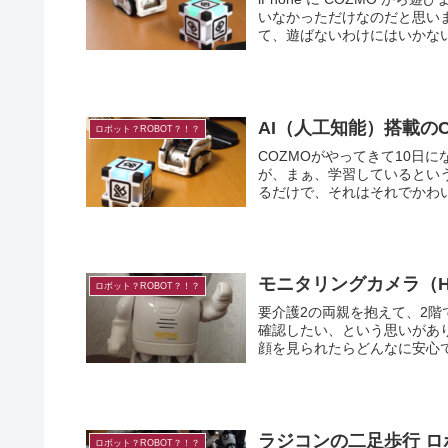
いなかっただけなのだと思い
て、遊ばないわけにはいかないで
AI（人工知能）搭載のC
ロボット？ROBOT？！？
COZMOがやってきて10日になります。 人工知能がどういったもの
が、まぁ、学習しているということで・・・。 最初に起動
モニタリングカメラ（Hen
ロボット？ROBOT？！？
要介護2の両親を抱えて、2
確認したい、という思いがあります。 また、仕事の打ち合わせなどで外
ラジコンの二足歩行 
ロボット？ROBOT？！？