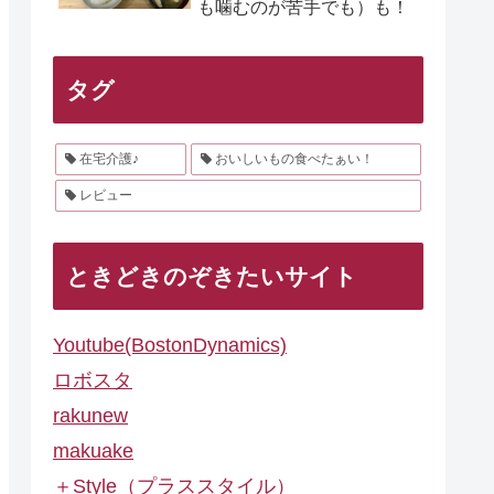
も噛むのが苦手でも）も！
タグ
在宅介護♪
おいしいもの食べたぁい！
レビュー
ときどきのぞきたいサイト
Youtube(BostonDynamics)
ロボスタ
rakunew
makuake
＋Style（プラススタイル）