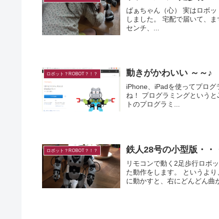
ばぁちゃん（心） 実はロボットが大好きなんです。 自分のために、ロボットのおもちゃを購入
しました。 宅配で届いて、まず、結構大きいので驚きました。（喜びました！） 身長は約34.5
センチ、...
動きがかわいい ～～♪ UB
ロボット？ROBOT？！？
iPhone、iPadを使ってプログラミングできる
ね！ プログラミングというとJavaだ、PHPだ、C++だと考えてしまうのはもう古い！？ ロボッ
トのプログラミ...
鉄人28号の小型版・
ロボット？ROBOT？！？
リモコンで動く2足歩行ロボット、ロボアクタ
た動作をします。 というよ
に動かすと、右にどんどん曲がっ