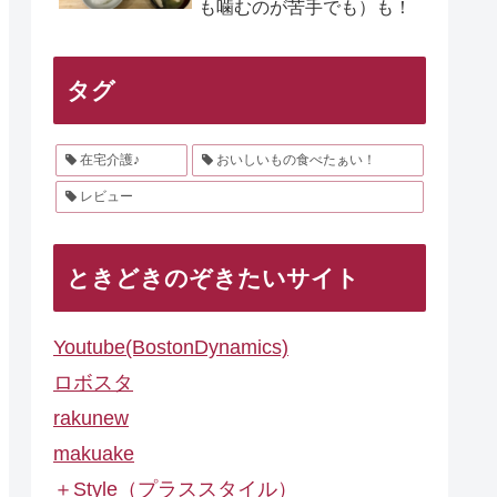
も噛むのが苦手でも）も！
タグ
在宅介護♪
おいしいもの食べたぁい！
レビュー
ときどきのぞきたいサイト
Youtube(BostonDynamics)
ロボスタ
rakunew
makuake
＋Style（プラススタイル）