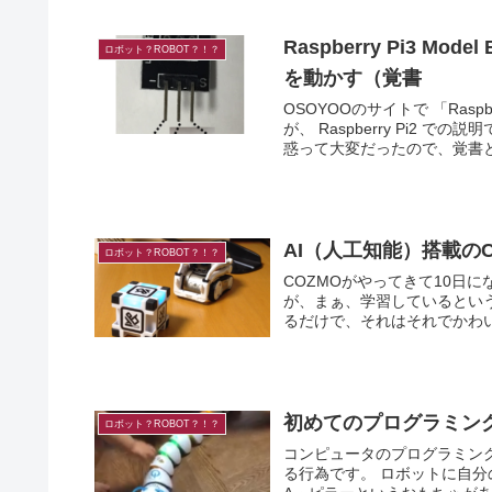
Raspberry Pi3 M
ロボット？ROBOT？！？
を動かす（覚書
OSOYOOのサイトで 「Ras
が、 Raspberry Pi2
惑って大変だったので、覚書とし
AI（人工知能）搭載のC
ロボット？ROBOT？！？
COZMOがやってきて10日になります。 人工知能がどういったもの
が、まぁ、学習しているということで・・・。 最初に起動
初めてのプログラミング
ロボット？ROBOT？！？
コンピュータのプログラミン
る行為です。 ロボットに自分の意図した行動をとらせるのもプログラミングです。 コード・