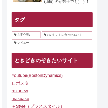
も噛むのが苦手でも）も！
タグ
在宅介護♪
おいしいもの食べたぁい！
レビュー
ときどきのぞきたいサイト
Youtube(BostonDynamics)
ロボスタ
rakunew
makuake
＋Style（プラススタイル）