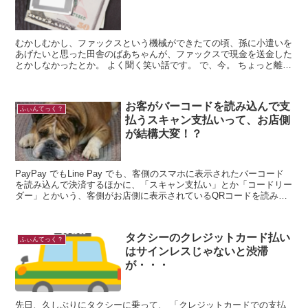
むかしむかし、ファックスという機械ができたての頃、孫に小遣いを
あげたいと思った田舎のばあちゃんが、ファックスで現金を送金した
とかしなかったとか。 よく聞く笑い話です。 で、今。 ちょっと離れ
たところに住んでいる...
お客がバーコードを読み込んで支
ふぃんてっく？
払うスキャン支払いって、お店側
が結構大変！？
PayPay でもLine Pay でも、客側のスマホに表示されたバーコード
を読み込んで決済するほかに、「スキャン支払い」とか「コードリー
ダー」とかいう、客側がお店側に表示されているQRコードを読み込
んで、金額を入力し、決済をする方法があり...
タクシーのクレジットカード払い
ふぃんてっく？
はサインレスじゃないと渋滞
が・・・
先日、久しぶりにタクシーに乗って、 「クレジットカードでの支払