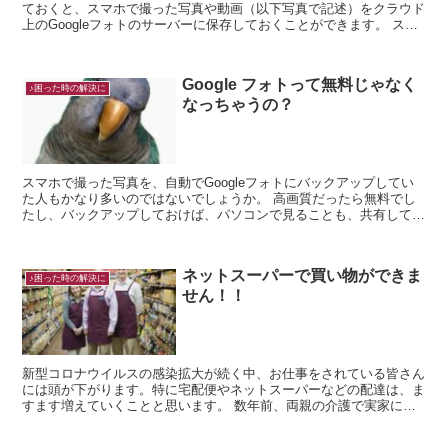
ておくと、スマホで撮った写真や動画（以下写真で記述）をクラウド
上のGoogleフォトのサーバーに保存しておくことができます。 スマ
ホの容量が足りなくなっても、自動的にG...
Google フォトって無料じゃなく
♪困った時の解決に
なっちゃうの？
スマホで撮った写真を、自動でGoogleフォトにバックアップしてい
た人もかなり多いのではないでしょうか。 高画質だったら無料でし
たし、バックアップしておけば、パソコンで見ることも、共有して友
達や家族に見せたりすることも簡単なので、私も...
ネットスーパーで買い物ができま
♪困った時の解決に
せん！！
新型コロナウイルスの感染拡大が続く中、お仕事をされている皆さん
には頭が下がります。特に宅配便やネットスーパーなどの配達は、ま
すます増えていくことと思います。 数年前、両親の介護で実家に引
っ越すことになり、仕事も家事もほとんどを...