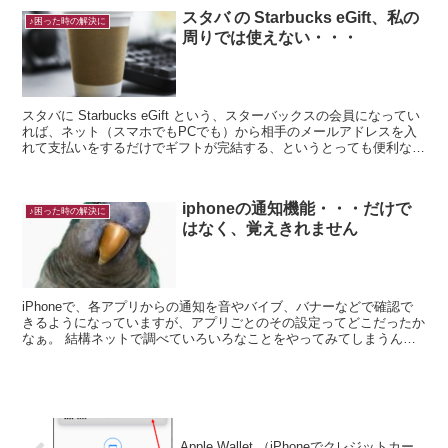
スタバ の Starbucks eGift、私の
♪困った時の解決に
周りでは使えない・・・
スタバに Starbucks eGift という、スターバックスの会員になってい
れば、ネット（スマホでもPCでも）から相手のメールアドレスを入
れて支払いをするだけでギフトが完結する、というとっても便利なサ
ービスがあります。 面...
iphoneの通知機能・・・だけで
♪困った時の解決に
はなく、覚えきれません
iPhoneで、各アプリからの通知を音やバイブ、バナーなどで確認で
きるようになっていますが、アプリごとのその設定ってどこだったか
なぁ。 結構ネットで調べていろいろなことをやってみてしまうんで
すが、後で戻そうとすると探しきれなか...
Apple Wallet （iPhoneでクレジットカー