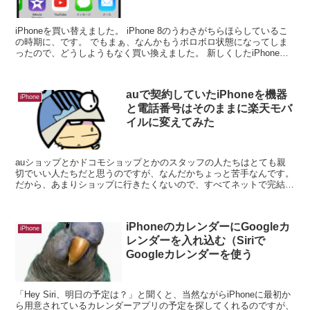
iPhoneを買い替えました。 iPhone 8のうわさがちらほらしているこ
の時期に、です。 でもまぁ、なんかもうボロボロ状態になってしま
ったので、どうしようもなく買い換えました。 新しくしたiPhoneを
片手に歩いている...
auで契約していたiPhoneを機器
iPhone
と電話番号はそのままに楽天モバ
イルに変えてみた
auショップとかドコモショップとかのスタッフの人たちはとても親
切でいい人たちだと思うのですが、なんだかちょっと苦手なんです。
だから、あまりショップに行きたくないので、すべてネットで完結し
てみようとがんばってみました！ 今使...
iPhoneのカレンダーにGoogleカ
iPhone
レンダーを入れ込む（Siriで
Googleカレンダーを使う
「Hey Siri、明日の予定は？」と聞くと、当然ながらiPhoneに最初か
ら用意されているカレンダーアプリの予定を探してくれるのですが、