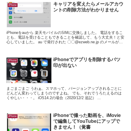
キャリアを変えたらメールアカウ
iPhone
ントの削除方法がわかりません
iPhoneをauから 楽天モバイルのSIMに交換しました。 電話をするこ
とも、電話を受けることもできることを確認して、もう大丈夫！と安
心していました。 au で発行された 〇〇@ezweb.ne.jp のメールが使
えなくなるこ...
iPhoneでアプリを削除するバツ
iPhone
印が出ない
まごまごまご うわぁ、スマホって、バージョンアップされるごとに
どんどん変わってしまうのですよね。 でも、それでうろたえるのは
くやしい・・・。 iOS14.2の場合（2020/12/2 追記） ...
iPhoneで撮った動画を、iMovie
iPhone
で編集してYouTubeにアップで
きません！（覚書