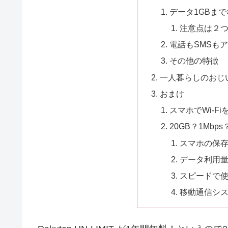
データ1GBま
注意点は２
電話もSMSも
その他の特徴
一人暮らしのおじ
おまけ
スマホでWi-F
20GB？1Mbp
スマホの保
データ利用
スピードで使う
移動通信シス