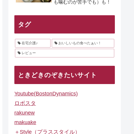
も噛むのが苦手でも）も！
タグ
在宅介護♪
おいしいもの食べたぁい！
レビュー
ときどきのぞきたいサイト
Youtube(BostonDynamics)
ロボスタ
rakunew
makuake
＋Style（プラススタイル）