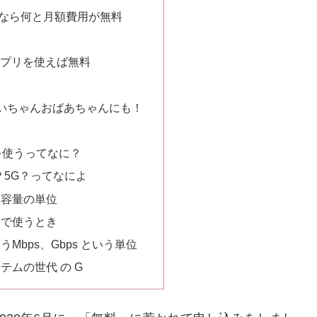
でなら何と月額費用が無料
つ
アプリを使えば無料
いちゃんおばあちゃんにも！
iを使うってなに？
s？5G？ってなによ
存容量の単位
量で使うとき
Mbps、Gbps という単位
テムの世代 の G