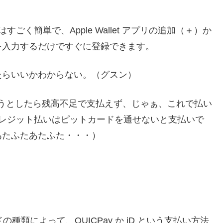
はすごく簡単で、Apple Wallet アプリの追加（＋）か
を入力するだけですぐに登録できます。
たらいいかわからない。（グスン）
払おうとしたら残高不足で支払えず、じゃぁ、これで払い
たら、クレジット払いはピットカードを通せないと支払いで
あたふたあたふた・・・）
ードの種類によって、QUICPay か iD という支払い方法