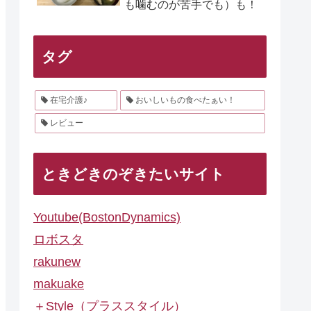
も噛むのが苦手でも）も！
タグ
在宅介護♪
おいしいもの食べたぁい！
レビュー
ときどきのぞきたいサイト
Youtube(BostonDynamics)
ロボスタ
rakunew
makuake
＋Style（プラススタイル）