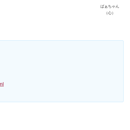
ばぁちゃん
（心）
ml