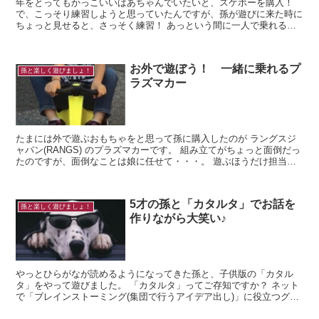
年をとってもかっこいいばあちゃんでいたいと、スケボーを購入！
で、こっそり練習しようと思っていたんですが、孫が遊びに来た時に
ちょっと見せると、さっそく練習！ あっという間に一人で乗れるよ
うになってしまいました・・・。 ...
お外で遊ぼう！ 一緒に乗れるプ
孫と楽しく遊びましょ！
ラズマカー
たまには外で遊ぶおもちゃをと思って孫に購入したのが ラングスジ
ャパン(RANGS) のプラズマカーです。 組み立てがちょっと面倒だっ
たのですが、面倒なことは娘に任せて・・・。 遊ぶほうだけ担当し
てみました。 6才に...
5才の孫と「カタルタ」でお話を
孫と楽しく遊びましょ！
作りながら大笑い♪
やっとひらがなが読めるようになってきた孫と、子供版の「カタル
タ」をやって遊びました。 「カタルタ」ってご存知ですか？ ネット
で「ブレインストーミング(集団で行うアイデア出し)」に役立つグッ
ズとして仕事の時に見つけたものです。 ...