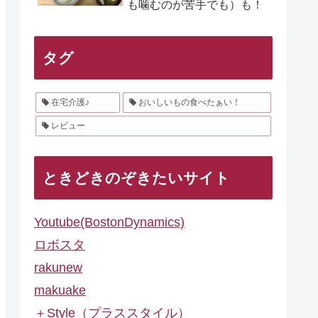
も噛むのが苦手でも）も！
タグ
在宅介護♪
おいしいもの食べたぁい！
レビュー
ときどきのぞきたいサイト
Youtube(BostonDynamics)
ロボスタ
rakunew
makuake
＋Style（プラススタイル）