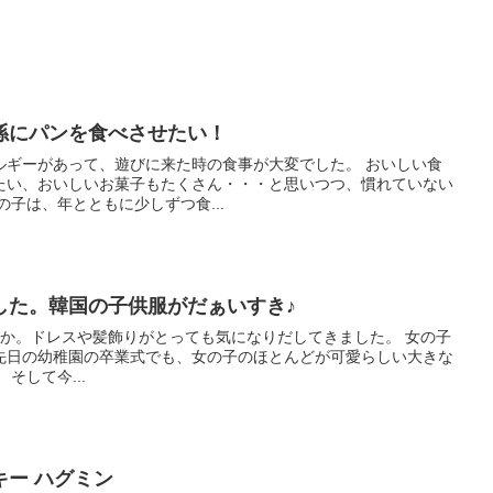
孫にパンを食べさせたい！
ーがあって、遊びに来た時の食事が大変でした。 おいしい食
たい、おいしいお菓子もたくさん・・・と思いつつ、慣れていない
れがなかなか難しい。 上の子は、年とともに少しずつ食...
した。韓国の子供服がだぁいすき♪
か。ドレスや髪飾りがとっても気になりだしてきました。 女の子
先日の幼稚園の卒業式でも、女の子のほとんどが可愛らしい大きな
リボンをしていて驚きました！ そして今...
ー ハグミン