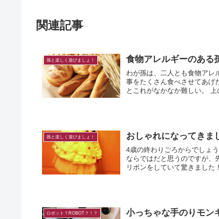
関連記事
食物アレルギーのある
孫と楽しく遊びましょ！
わが孫は、二人とも食物アレルギ
事をたくさん食べさせてあげ
とこ
おしゃれになってきま
孫と楽しく遊びましょ！
4歳の終わりごろからでしょう
ならではだと思うのですが、
小っちゃな手のりモンキ
ロボット？ROBOT？！？